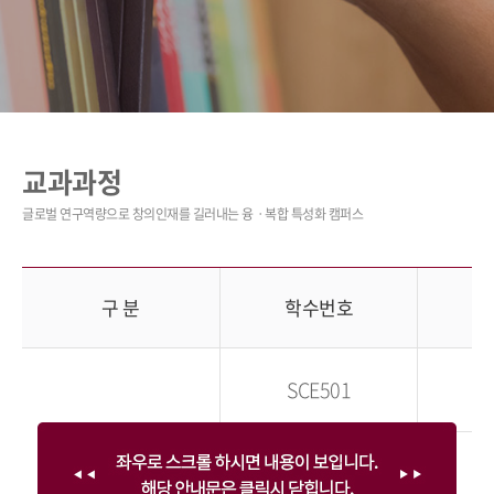
교과과정
구 분
학수번호
SCE501
SCE502