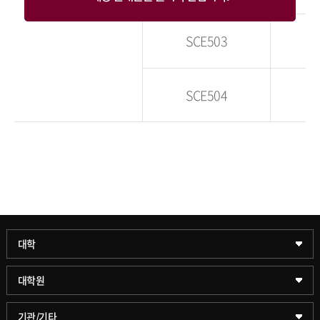
전공
SCE503
SCE504
과학기술대학
대학
약학대학
일반대학원
대학원
글로벌비즈니스대학
문화스포츠대학원
학술정보원(도서관)
기관/기타