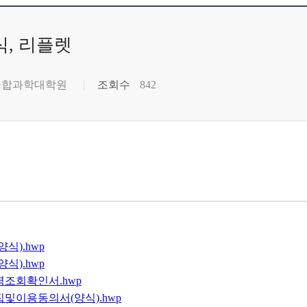
식, 리플렛
융합과학대학원
조회수
842
식).hwp
식).hwp
력조회확인서.hwp
및이용동의서(양식).hwp